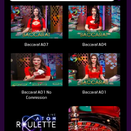
Baccarat A07
Baccarat A04
Baccarat A01 No
Baccarat A01
Commission