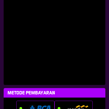
METODE PEMBAYARAN