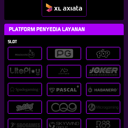
PLATFORM PENYEDIA LAYANAN
SLOT