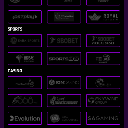
SPORTS
CASINO