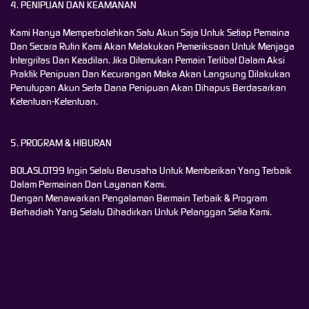
4. PENIPUAN DAN KEAMANAN
Kami Hanya Memperbolehkan Satu Akun Saja Untuk Setiap Pemaina 
Dan Secara Rutin Kami Akan Melakukan Pemeriksaan Untuk Menjaga 
Intergritas Dan Keadilan. Jika Ditemukan Pemain Terlibat Dalam Aksi 
Praktik Penipuan Dan Kecurangan Maka Akan Langsung Dilakukan 
Penutupan Akun Serta Dana Penipuan Akan Dihapus Berdasarkan 
Ketentuan-Ketentuan.
5. PROGRAM & HIBURAN
BOLASLOT99 Ingin Selalu Berusaha Untuk Memberikan Yang Terbaik 
Dalam Permainan Dan Layanan Kami.
Dengan Menawarkan Pengalaman Bermain Terbaik & Program 
Berhadiah Yang Selalu Dihadirkan Untuk Pelanggan Setia Kami.